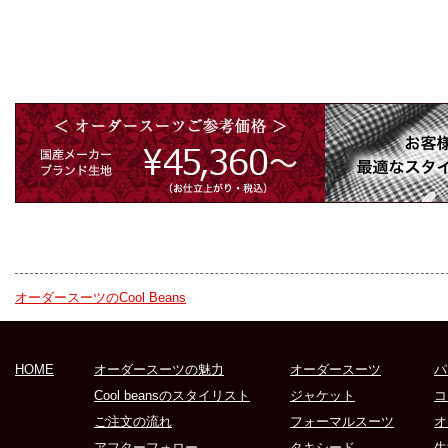
オーダースーツのCool Beans
HOME
オーダースーツの魅力
オーダースーツ
パ
Cool beansのスタイリスト
ジャケット
コ
ご注文の流れ
フォーマルスーツ
オ
アフターフォロー
タキシード
生